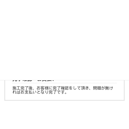
サービスのご提供・施工
ご契約になったらお客様のご都合を確認の上、施工スケ
ジュールを決めます。
決まったスケジュールにて当日現地で施工致します。
完了確認・お支払い
施工完了後、お客様に完了確認をして頂き、問題が無け
ればお支払いとなり完了です。