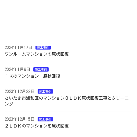
定
定
ペ
ペ
稿
ー
ー
ジ
ジ
最近の投稿
の
2024年9月4日
施工事例
ペ
壁紙クロス染色コートの施工
ー
ジ
2024年1月17日
施工事例
ワンルームマンションの原状回復
送
り
2024年1月9日
施工事例
１Ｋのマンション 原状回復
2023年12月22日
施工事例
さいたま市浦和区のマンション３ＬＤＫ原状回復工事とクリーニ
ング
2023年12月15日
施工事例
２ＬＤＫのマンションを原状回復